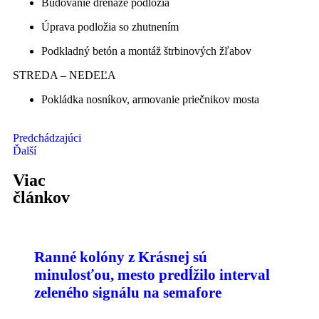
Budovanie drenáže podložia
Úprava podložia so zhutnením
Podkladný betón a montáž štrbinových žľabov
STREDA – NEDEĽA
Pokládka nosníkov, armovanie priečnikov mosta
Predchádzajúci
Ďalší
Viac
článkov
Ranné kolóny z Krásnej sú
minulosťou, mesto predĺžilo interval
zeleného signálu na semafore