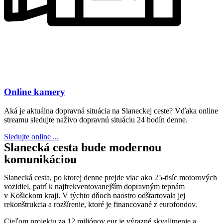
Online kamery
Aká je aktuálna dopravná situácia na Slaneckej ceste? Vďaka online
streamu sledujte naživo dopravnú situáciu 24 hodín denne.
Sledujte online ...
Slanecká cesta bude modernou
komunikáciou
Slanecká cesta, po ktorej denne prejde viac ako 25-tisíc motorových
vozidiel, patrí k najfrekventovanejším dopravným tepnám
v Košickom kraji. V týchto dňoch naostro odštartovala jej
rekonštrukcia a rozšírenie, ktoré je financované z eurofondov.
Cieľom projektu za 12 miliónov eur je výrazné skvalitnenie a