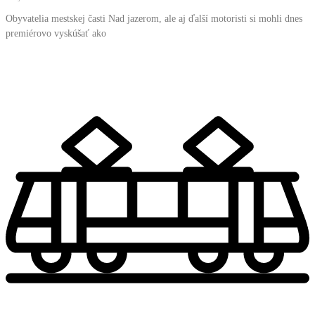
Obyvatelia mestskej časti Nad jazerom, ale aj ďalší motoristi si mohli dnes
premiérovo vyskúšať ako