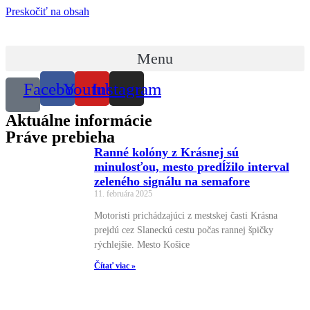
Preskočiť na obsah
Menu
Facebook
Youtube
Instagram
Aktuálne informácie
Práve prebieha
Ranné kolóny z Krásnej sú
minulosťou, mesto predĺžilo interval
zeleného signálu na semafore
11. februára 2025
Motoristi prichádzajúci z mestskej časti Krásna
prejdú cez Slaneckú cestu počas rannej špičky
rýchlejšie. Mesto Košice
Čítať viac »