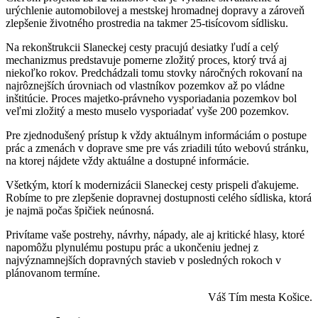
urýchlenie automobilovej a mestskej hromadnej dopravy a zároveň
zlepšenie životného prostredia na takmer 25-tisícovom sídlisku.
Na rekonštrukcii Slaneckej cesty pracujú desiatky ľudí a celý
mechanizmus predstavuje pomerne zložitý proces, ktorý trvá aj
niekoľko rokov. Predchádzali tomu stovky náročných rokovaní na
najrôznejších úrovniach od vlastníkov pozemkov až po vládne
inštitúcie. Proces majetko-právneho vysporiadania pozemkov bol
veľmi zložitý a mesto muselo vysporiadať vyše 200 pozemkov.
Pre zjednodušený prístup k vždy aktuálnym informáciám o postupe
prác a zmenách v doprave sme pre vás zriadili túto webovú stránku,
na ktorej nájdete vždy aktuálne a dostupné informácie.
Všetkým, ktorí k modernizácii Slaneckej cesty prispeli ďakujeme.
Robíme to pre zlepšenie dopravnej dostupnosti celého sídliska, ktorá
je najmä počas špičiek neúnosná.
Privítame vaše postrehy, návrhy, nápady, ale aj kritické hlasy, ktoré
napomôžu plynulému postupu prác a ukončeniu jednej z
najvýznamnejších dopravných stavieb v posledných rokoch v
plánovanom termíne.
Váš Tím mesta Košice.