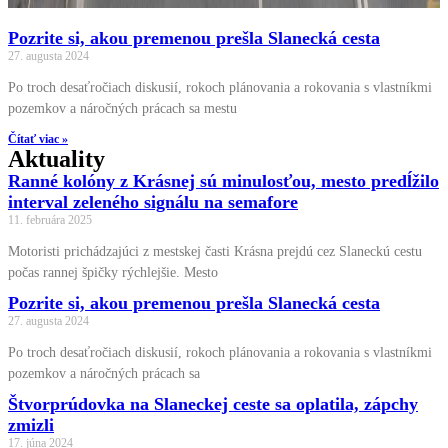
Pozrite si, akou premenou prešla Slanecká cesta
27. augusta 2024
Po troch desaťročiach diskusií, rokoch plánovania a rokovania s vlastníkmi
pozemkov a náročných prácach sa mestu
Čítať viac »
Aktuality
Ranné kolóny z Krásnej sú minulosťou, mesto predĺžilo
interval zeleného signálu na semafore
11. februára 2025
Motoristi prichádzajúci z mestskej časti Krásna prejdú cez Slaneckú cestu
počas rannej špičky rýchlejšie. Mesto
Pozrite si, akou premenou prešla Slanecká cesta
27. augusta 2024
Po troch desaťročiach diskusií, rokoch plánovania a rokovania s vlastníkmi
pozemkov a náročných prácach sa
Štvorprúdovka na Slaneckej ceste sa oplatila, zápchy
zmizli
17. júna 2024