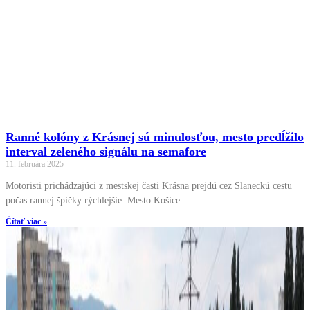
Ranné kolóny z Krásnej sú minulosťou, mesto predĺžilo
interval zeleného signálu na semafore
11. februára 2025
Motoristi prichádzajúci z mestskej časti Krásna prejdú cez Slaneckú cestu
počas rannej špičky rýchlejšie. Mesto Košice
Čítať viac »