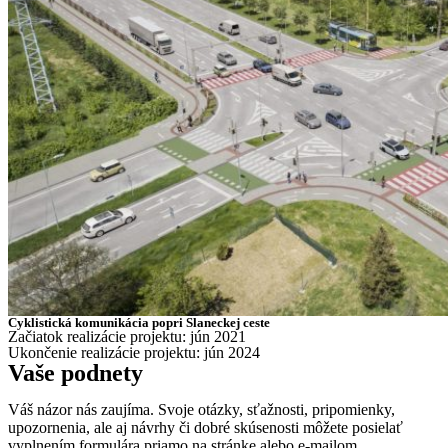
Cyklistická komunikácia popri Slaneckej ceste
Začiatok realizácie projektu: jún 2021
Ukončenie realizácie projektu: jún 2024
Vaše podnety
Váš názor nás zaujíma. Svoje otázky, sťažnosti, pripomienky,
upozornenia, ale aj návrhy či dobré skúsenosti môžete posielať
vyplnením formulára priamo na stránke alebo e-mailom