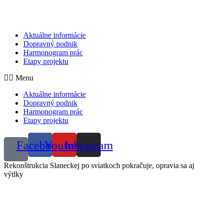
Preskočiť
na
obsah
Aktuálne informácie
Dopravný podnik
Harmonogram prác
Etapy projektu
Menu
Aktuálne informácie
Dopravný podnik
Harmonogram prác
Etapy projektu
Facebook
Youtube
Instagram
Rekonštrukcia Slaneckej po sviatkoch pokračuje, opravia sa aj
výtlky