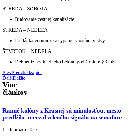
STREDA – SOBOTA
Budovanie cestnej kanalizácie
STREDA – NEDEĽA
Pokládka geomreže a sypanie sanačnej vrstvy
ŠTVRTOK – NEDEĽA
Debnenie podkladného betónu pod štrbinový žľab
Prev
Predchádzajúci
Ďalší
Ďalšie
Viac
článkov
Ranné kolóny z Krásnej sú minulosťou, mesto
predĺžilo interval zeleného signálu na semafore
11. februára 2025