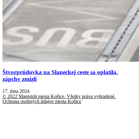
Štvorprúdovka na Slaneckej ceste sa oplatila,
zápchy zmizli
17. júna 2024
© 2022 Magistrát mesta Košice. Všetky práva vyhradené.
Ochrana osobných údajov mesta Košice