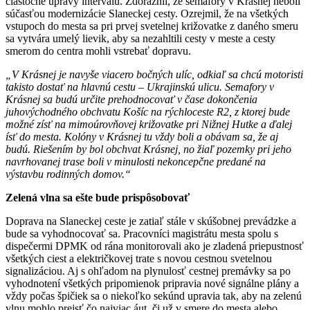
čiastočné úpravy intervalu. Zdôraznil, že semafory v Krásnej neboli
súčasťou modernizácie Slaneckej cesty. Ozrejmil, že na všetkých
vstupoch do mesta sa pri prvej svetelnej križovatke z daného smeru
sa vytvára umelý lievik, aby sa nezahltili cesty v meste a cesty
smerom do centra mohli vstrebať dopravu.
„V Krásnej je navyše viacero bočných ulíc, odkiaľ sa chcú motoristi
takisto dostať na hlavnú cestu – Ukrajinskú ulicu. Semafory v
Krásnej sa budú určite prehodnocovať v čase dokončenia
juhovýchodného obchvatu Košíc na rýchloceste R2, z ktorej bude
možné zísť na mimoúrovňovej križovatke pri Nižnej Hutke a ďalej
ísť do mesta. Kolóny v Krásnej tu vždy boli a obávam sa, že aj
budú. Riešením by bol obchvat Krásnej, no žiaľ pozemky pri jeho
navrhovanej trase boli v minulosti nekoncepčne predané na
výstavbu rodinných domov.“
Zelená vlna sa ešte bude prispôsobovať
Doprava na Slaneckej ceste je zatiaľ stále v skúšobnej prevádzke a
bude sa vyhodnocovať sa. Pracovníci magistrátu mesta spolu s
dispečermi DPMK od rána monitorovali ako je zladená priepustnosť
všetkých ciest a električkovej trate s novou cestnou svetelnou
signalizáciou. Aj s ohľadom na plynulosť cestnej premávky sa po
vyhodnotení všetkých pripomienok pripravia nové signálne plány a
vždy počas špičiek sa o niekoľko sekúnd upravia tak, aby na zelenú
vlnu mohlo prejsť čo najviac áut, či už v smere do mesta alebo