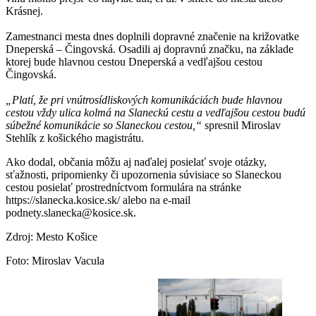
Krásnej.
Zamestnanci mesta dnes doplnili dopravné značenie na križovatke
Dneperská – Čingovská. Osadili aj dopravnú značku, na základe
ktorej bude hlavnou cestou Dneperská a vedľajšou cestou
Čingovská.
„Platí, že pri vnútrosídliskových komunikáciách bude hlavnou
cestou vždy ulica kolmá na Slaneckú cestu a vedľajšou cestou budú
súbežné komunikácie so Slaneckou cestou,“
spresnil Miroslav
Stehlík z košického magistrátu.
Ako dodal, občania môžu aj naďalej posielať svoje otázky,
sťažnosti, pripomienky či upozornenia súvisiace so Slaneckou
cestou posielať prostredníctvom formulára na stránke
https://slanecka.kosice.sk/ alebo na e-mail
podnety.slanecka@kosice.sk.
Zdroj: Mesto Košice
Foto: Miroslav Vacula