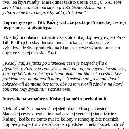
trval iba štyri minúty. Marek dnes takisto ušetril čas:
„O 6.45 som
šiel z Hutky a o 7.28 parkujem pri ZŠ Gemerská. Jupiiiii
jednoznačne to za tie prachy stálo, ďakujem.“
Dopravný expert Titl: Každý vidí, že jazda po Slaneckej ceste je
bezpečnejšia a plynulejšia
S kladnými ohlasmi motoristov sa stotožnil aj dopravný expert Pavel
Titl. Podľa jeho slov dnešná ranná špička jasne ukázala, že
vybudovanie štvorprúdovky na Slaneckej ceste výrazne prospelo
doprave v celej mestskej časti.
„Každý vidí, že jazda po Slaneckej ceste je bezpečnejšia a
plynulejšia. Pozitívne zmeny zaznamenali najmä obyvatelia sídliska,
ktorí vychádzali z miestnych komunikácií na Slaneckú cestu a bez
problémov sa na ňu mohli napojiť. Následne už „zelenou vlnou“
pokračovali do mesta bez toho, aby sa tam tvorili zápchy, na ktoré
boli dlhé roky zvyknutí,“
skonštatoval.
Intervaly na semafore v Krásnej sa môžu prehodnotiť
Niektorí vodiči sa na sociálnej sieti pýtali, či sa po spustení
Slaneckej cesty zmení aj interval cestnej svetelnej signalizácie v
Krásnej, keďže na tomto mieste kolóny v rannej špičke nezmizli.
Dopravný expert si vie v súčasnosti predstaviť niekoľkosekundové