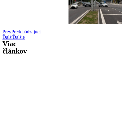
Prev
Predchádzajúci
Ďalší
Ďalšie
Viac
článkov