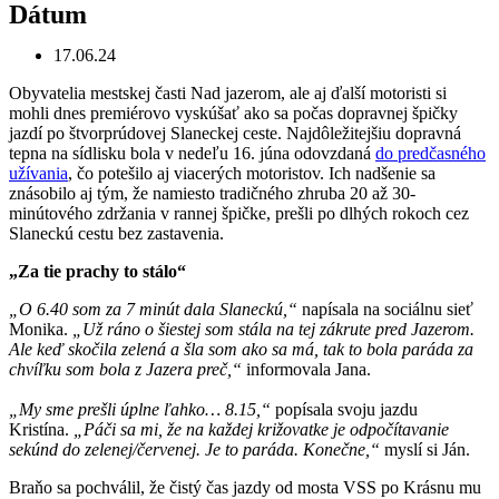
Dátum
17.06.24
Obyvatelia mestskej časti Nad jazerom, ale aj ďalší motoristi si
mohli dnes premiérovo vyskúšať ako sa počas dopravnej špičky
jazdí po štvorprúdovej Slaneckej ceste. Najdôležitejšiu dopravná
tepna na sídlisku bola v nedeľu 16. júna odovzdaná
do predčasného
užívania
, čo potešilo aj viacerých motoristov. Ich nadšenie sa
znásobilo aj tým, že namiesto tradičného zhruba 20 až 30-
minútového zdržania v rannej špičke, prešli po dlhých rokoch cez
Slaneckú cestu bez zastavenia.
„Za tie prachy to stálo“
„O 6.40 som za 7 minút dala Slaneckú,“
napísala na sociálnu sieť
Monika.
„Už ráno o šiestej som stála na tej zákrute pred Jazerom.
Ale keď skočila zelená a šla som ako sa má, tak to bola paráda za
chvíľku som bola z Jazera preč,“
informovala Jana.
„My sme prešli úplne ľahko… 8.15,“
popísala svoju jazdu
Kristína.
„Páči sa mi, že na každej križovatke je odpočítavanie
sekúnd do zelenej/červenej. Je to paráda. Konečne,“
myslí si Ján.
Braňo sa pochválil, že čistý čas jazdy od mosta VSS po Krásnu mu