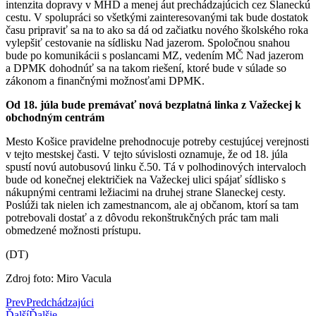
intenzita dopravy v MHD a menej áut prechádzajúcich cez Slaneckú
cestu. V spolupráci so všetkými zainteresovanými tak bude dostatok
času pripraviť sa na to ako sa dá od začiatku nového školského roka
vylepšiť cestovanie na sídlisku Nad jazerom. Spoločnou snahou
bude po komunikácii s poslancami MZ, vedením MČ Nad jazerom
a DPMK dohodnúť sa na takom riešení, ktoré bude v súlade so
zákonom a finančnými možnosťami DPMK.
Od 18. júla bude premávať nová bezplatná linka z Važeckej k
obchodným centrám
Mesto Košice pravidelne prehodnocuje potreby cestujúcej verejnosti
v tejto mestskej časti. V tejto súvislosti oznamuje, že od 18. júla
spustí novú autobusovú linku č.50. Tá v polhodinových intervaloch
bude od konečnej električiek na Važeckej ulici spájať sídlisko s
nákupnými centrami ležiacimi na druhej strane Slaneckej cesty.
Poslúži tak nielen ich zamestnancom, ale aj občanom, ktorí sa tam
potrebovali dostať a z dôvodu rekonštrukčných prác tam mali
obmedzené možnosti prístupu.
(DT)
Zdroj foto: Miro Vacula
Prev
Predchádzajúci
Ďalší
Ďalšie