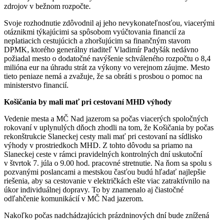
zdrojov v bežnom rozpočte.
Svoje rozhodnutie zdôvodnil aj jeho nevykonateľnosťou, viacerými
otáznikmi týkajúcimi sa spôsobom vyúčtovania financií za
neplatiacich cestujúcich a zhoršujúcim sa finančným stavom
DPMK, ktorého generálny riaditeľ Vladimír Padyšák nedávno
požiadal mesto o dodatočné navýšenie schváleného rozpočtu o 8,4
milióna eur na úhradu strát za výkony vo verejnom záujme. Mesto
tieto peniaze nemá a zvažuje, že sa obráti s prosbou o pomoc na
ministerstvo financií.
Košičania by mali mať pri cestovaní MHD výhody
Vedenie mesta a MČ Nad jazerom sa počas viacerých spoločných
rokovaní v uplynulých dňoch zhodli na tom, že Košičania by počas
rekonštrukcie Slaneckej cesty mali mať pri cestovaní na sídlisko
výhody v prostriedkoch MHD. Z tohto dôvodu sa priamo na
Slaneckej ceste v rámci pravidelných kontrolných dní uskutoční
v štvrtok 7. júla o 9.00 hod. pracovné stretnutie. Na ňom sa spolu s
pozvanými poslancami a mestskou časťou budú hľadať najlepšie
riešenia, aby sa cestovanie v električkách ešte viac zatraktívnilo na
úkor individuálnej dopravy. To by znamenalo aj čiastočné
odľahčenie komunikácií v MČ Nad jazerom.
Nakoľko počas nadchádzajúcich prázdninových dní bude znížená