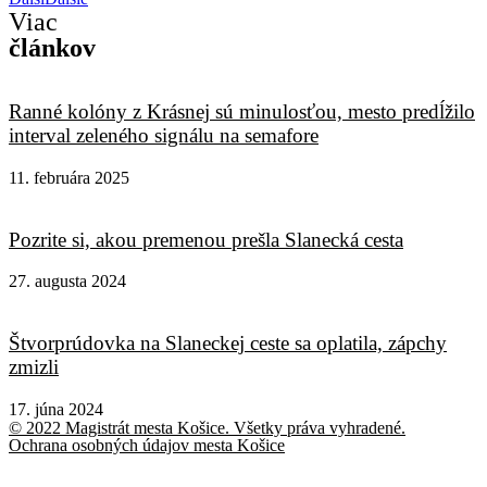
Viac
článkov
Ranné kolóny z Krásnej sú minulosťou, mesto predĺžilo
interval zeleného signálu na semafore
11. februára 2025
Pozrite si, akou premenou prešla Slanecká cesta
27. augusta 2024
Štvorprúdovka na Slaneckej ceste sa oplatila, zápchy
zmizli
17. júna 2024
© 2022 Magistrát mesta Košice. Všetky práva vyhradené.
Ochrana osobných údajov mesta Košice