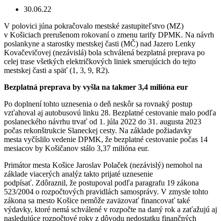
30.06.22
V polovici júna pokračovalo mestské zastupiteľstvo (MZ)
v Košiciach prerušenom rokovaní o zmenu tarify DPMK. Na návrh
poslankyne a starostky mestskej časti (MČ) nad Jazero Lenky
Kovačevičovej (nezávislá) bola schválená bezplatná preprava po
celej trase všetkých električkových liniek smerujúcich do tejto
mestskej časti a späť (1, 3, 9, R2).
Bezplatná preprava by vyšla na takmer 3,4 milióna eur
Po doplnení tohto uznesenia o deň neskôr sa rovnaký postup
vzťahoval aj autobusovú linku 28. Bezplatné cestovanie malo podľa
poslaneckého návrhu trvať od 1. júla 2022 do 31. augusta 2023
počas rekonštrukcie Slaneckej cesty. Na základe požiadavky
mesta vyčíslilo vedenie DPMK, že bezplatné cestovanie počas 14
mesiacov by Košičanov stálo 3,37 milióna eur.
Primátor mesta Košice Jaroslav Polaček (nezávislý) nemohol na
základe viacerých analýz takto prijaté uznesenie
podpísať. Zdôraznil, že postupoval podľa paragrafu 19 zákona
523/2004 o rozpočtových pravidlách samosprávy. V zmysle tohto
zákona sa mesto Košice nemôže zaväzovať financovať také
výdavky, ktoré nemá schválené v rozpočte na daný rok a zaťažujú aj
nasledujúce rozpočtové roky z dôvodu nedostatku finančných