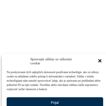
Spravujte súhlas so súbormi
cookie
Na poskytovanie tých najlepších skúseností používame technológie, ako sú súbory
cookie na ukladanie a/alebo prístup k informáciám o zariadení. Súhlas s týmito
technológiami nám umožní spracovávať údaje, ako je správanie pri prehliadaní alebo
jedinečné ID na tejto stránke. Nesúhlas alebo odvolanie súhlasu môže nepriaznivo
ovplyvniť určité vlastnosti a funkcie.
Prijať
Zmena organizácie dopravy na Slaneckej