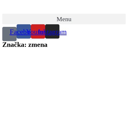
Preskočiť
na
obsah
Menu
Facebook
Youtube
Instagram
Značka: zmena